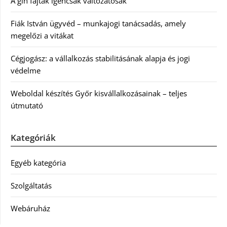
A gin fajták igencsak változatosak
Fiák István ügyvéd – munkajogi tanácsadás, amely
megelőzi a vitákat
Cégjogász: a vállalkozás stabilitásának alapja és jogi
védelme
Weboldal készítés Győr kisvállalkozásainak – teljes
útmutató
Kategóriák
Egyéb kategória
Szolgáltatás
Webáruház