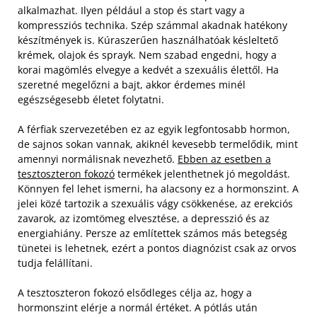
alkalmazhat. Ilyen például a stop és start vagy a
kompressziós technika. Szép számmal akadnak hatékony
készítmények is. Kúraszerűen használhatóak késleltető
krémek, olajok és sprayk. Nem szabad engedni, hogy a
korai magömlés elvegye a kedvét a szexuális élettől. Ha
szeretné megelőzni a bajt, akkor érdemes minél
egészségesebb életet folytatni.
A férfiak szervezetében ez az egyik legfontosabb hormon,
de sajnos sokan vannak, akiknél kevesebb termelődik, mint
amennyi normálisnak nevezhető.
Ebben az esetben a
tesztoszteron fokozó
termékek jelenthetnek jó megoldást.
Könnyen fel lehet ismerni, ha alacsony ez a hormonszint. A
jelei közé tartozik a szexuális vágy csökkenése, az erekciós
zavarok, az izomtömeg elvesztése, a depresszió és az
energiahiány. Persze az említettek számos más betegség
tünetei is lehetnek, ezért a pontos diagnózist csak az orvos
tudja felállítani.
A tesztoszteron fokozó elsődleges célja az, hogy a
hormonszint elérje a normál értéket. A pótlás után