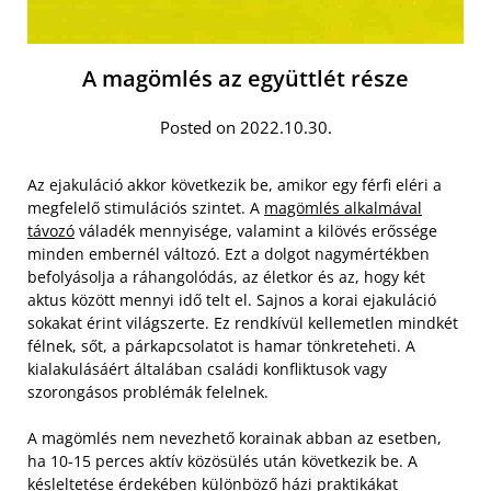
A magömlés az együttlét része
Posted on 2022.10.30.
Az ejakuláció akkor következik be, amikor egy férfi eléri a
megfelelő stimulációs szintet. A
magömlés alkalmával
távozó
váladék mennyisége, valamint a kilövés erőssége
minden embernél változó. Ezt a dolgot nagymértékben
befolyásolja a ráhangolódás, az életkor és az, hogy két
aktus között mennyi idő telt el. Sajnos a korai ejakuláció
sokakat érint világszerte. Ez rendkívül kellemetlen mindkét
félnek, sőt, a párkapcsolatot is hamar tönkreteheti. A
kialakulásáért általában családi konfliktusok vagy
szorongásos problémák felelnek.
A magömlés nem nevezhető korainak abban az esetben,
ha 10-15 perces aktív közösülés után következik be. A
késleltetése érdekében különböző házi praktikákat