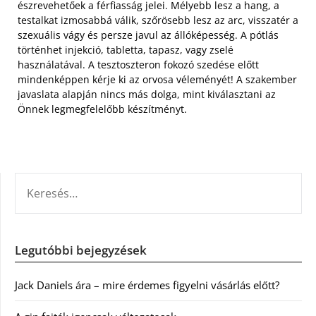
észrevehetőek a férfiasság jelei. Mélyebb lesz a hang, a
testalkat izmosabbá válik, szőrösebb lesz az arc, visszatér a
szexuális vágy és persze javul az állóképesség. A pótlás
történhet injekció, tabletta, tapasz, vagy zselé
használatával. A tesztoszteron fokozó szedése előtt
mindenképpen kérje ki az orvosa véleményét! A szakember
javaslata alapján nincs más dolga, mint kiválasztani az
Önnek legmegfelelőbb készítményt.
KERESÉS:
Legutóbbi bejegyzések
Jack Daniels ára – mire érdemes figyelni vásárlás előtt?