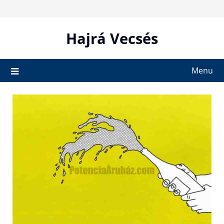
Skip
to
content
Hajrá Vecsés
Menu