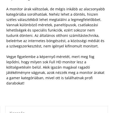
A monitor árak változóak, de mégis inkább az alacsonyabb
kategóriába sorolhatóak. Nehéz lehet a döntés, hiszen
széles választékból lehet megtalálni a legmegfelelőbbet.
Vannak különböző méretek, paneltípusok, csatlakozási
lehetőségek és speciális funkciók, ezért sokszor nem
tudunk dönteni. Az általános otthoni számítástechnika,
beleértve az internetes böngészést, a közösségi médiát és
a szövegszerkesztést, nem igényel kifinomult monitort.
Vegye figyelembe a képernyő méretét, mert meg fog
lepődni, hogy milyen sok Full HD monitor lesz a
költségvetésén belül. Akik igazán magával ragadó
játékélményre vágynak, azok nézzék meg a monitor árakat
a gamer kategóriában, mivel ott is találhatnak profi
darabokat!
KERESÉS: