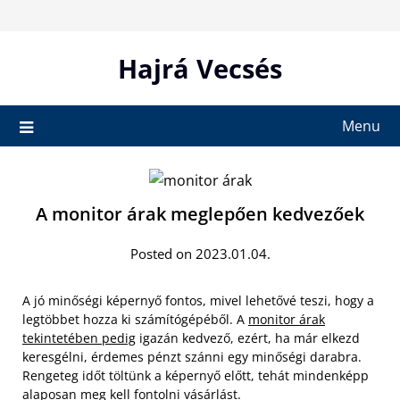
Skip
to
content
Hajrá Vecsés
Menu
A monitor árak meglepően kedvezőek
Posted on 2023.01.04.
A jó minőségi képernyő fontos, mivel lehetővé teszi, hogy a
legtöbbet hozza ki számítógépéből. A
monitor árak
tekintetében pedig
igazán kedvező, ezért, ha már elkezd
keresgélni, érdemes pénzt szánni egy minőségi darabra.
Rengeteg időt töltünk a képernyő előtt, tehát mindenképp
alaposan meg kell fontolni vásárlást.