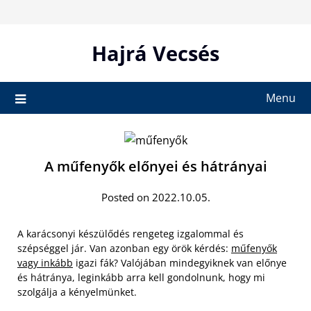
Skip
to
content
Hajrá Vecsés
Menu
A műfenyők előnyei és hátrányai
Posted on 2022.10.05.
A karácsonyi készülődés rengeteg izgalommal és
szépséggel jár. Van azonban egy örök kérdés:
műfenyők
vagy inkább
igazi fák? Valójában mindegyiknek van előnye
és hátránya, leginkább arra kell gondolnunk, hogy mi
szolgálja a kényelmünket.