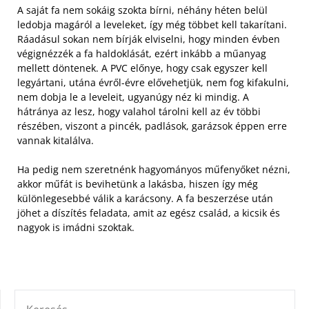
A saját fa nem sokáig szokta bírni, néhány héten belül
ledobja magáról a leveleket, így még többet kell takarítani.
Ráadásul sokan nem bírják elviselni, hogy minden évben
végignézzék a fa haldoklását, ezért inkább a műanyag
mellett döntenek.
A PVC előnye, hogy csak egyszer kell
legyártani, utána évről-évre elővehetjük, nem fog kifakulni,
nem dobja le a leveleit, ugyanúgy néz ki mindig. A
hátránya az lesz, hogy valahol tárolni kell az év többi
részében, viszont a pincék, padlások, garázsok éppen erre
vannak kitalálva.
Ha pedig nem szeretnénk hagyományos műfenyőket nézni,
akkor műfát is bevihetünk a lakásba, hiszen így még
különlegesebbé válik a karácsony. A fa beszerzése után
jöhet a díszítés feladata, amit az egész család, a kicsik és
nagyok is imádni szoktak.
KERESÉS: