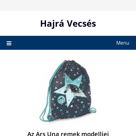
Skip
to
content
Hajrá Vecsés
Menu
Az Ars Una remek modelljei