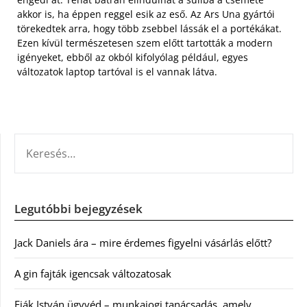
akkor is, ha éppen reggel esik az eső. Az Ars Una gyártói
törekedtek arra, hogy több zsebbel lássák el a portékákat.
Ezen kívül természetesen szem előtt tartották a modern
igényeket, ebből az okból kifolyólag például, egyes
változatok laptop tartóval is el vannak látva.
KERESÉS:
Legutóbbi bejegyzések
Jack Daniels ára – mire érdemes figyelni vásárlás előtt?
A gin fajták igencsak változatosak
Fiák István ügyvéd – munkajogi tanácsadás, amely