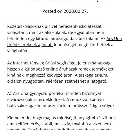
Posted on 2020.02.27.
Középiskolásoknak picivel nehezebb iskolatáskát
választani, mint az alsósoknak, de egyáltalán nem
lehetetlen egy kitűnő minőségű darabot találni. Az
Ars Una
tinédzsereknek ajánlott
lehetőségei megtekinthetőek a
világhálón.
Az internet tényleg óriási segítséget jelent manapság,
hiszen a különböző online áruházak remek termékeket
kínálnak, méghozzá kedvező áron. A taskagaleria.hu
oldalon nyugodtan, ráérősen szétnézhet a látogató.
Az Ars Una gyönyörű portékái minden bizonnyal
elvarázsolják az érdeklődőket. A rendkívül könnyű
hátizsákok igazán népszerűek, mindössze 1 kg a súlyuk.
Kiemelendő, hogy magas minőségű anyagból készülnek,
ami kellően erős, stabil, masszív, továbbá a vizet sem
engedi át. Tehát bátran elindulhat a suliba a csemete