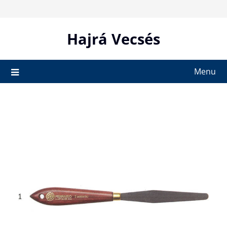
Skip
to
content
Hajrá Vecsés
Menu