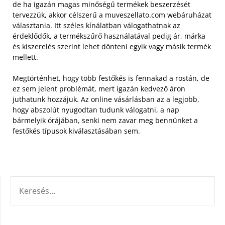
de ha igazán magas minőségű termékek beszerzését
tervezzük, akkor célszerű a muveszellato.com webáruházat
választania. Itt széles kínálatban válogathatnak az
érdeklődők, a termékszűrő használatával pedig ár, márka
és kiszerelés szerint lehet dönteni egyik vagy másik termék
mellett.
Megtörténhet, hogy több festőkés is fennakad a rostán, de
ez sem jelent problémát, mert igazán kedvező áron
juthatunk hozzájuk. Az online vásárlásban az a legjobb,
hogy abszolút nyugodtan tudunk válogatni, a nap
bármelyik órájában, senki nem zavar meg bennünket a
festőkés típusok kiválasztásában sem.
KERESÉS: