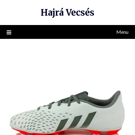
Skip
Hajrá Vecsés
to
content
Menu