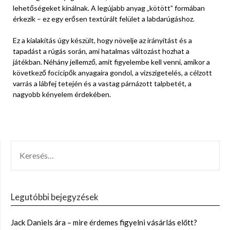
lehetőségeket kínálnak. A legújabb anyag „kötött” formában
érkezik – ez egy erősen textúrált felület a labdarúgáshoz.
Ez a kialakítás úgy készült, hogy növelje az irányítást és a
tapadást a rúgás során, ami hatalmas változást hozhat a
játékban. Néhány jellemző, amit figyelembe kell venni, amikor a
következő focicipők anyagaira gondol, a vízszigetelés, a célzott
varrás a lábfej tetején és a vastag párnázott talpbetét, a
nagyobb kényelem érdekében.
KERESÉS:
Legutóbbi bejegyzések
Jack Daniels ára – mire érdemes figyelni vásárlás előtt?