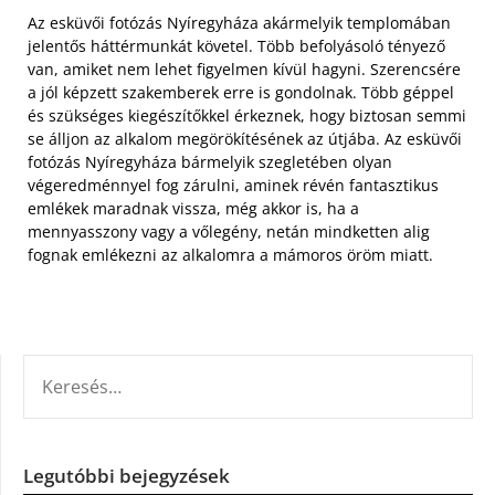
Az esküvői fotózás Nyíregyháza akármelyik templomában
jelentős háttérmunkát követel. Több befolyásoló tényező
van, amiket nem lehet figyelmen kívül hagyni. Szerencsére
a jól képzett szakemberek erre is gondolnak. Több géppel
és szükséges kiegészítőkkel érkeznek, hogy biztosan semmi
se álljon az alkalom megörökítésének az útjába. Az esküvői
fotózás Nyíregyháza bármelyik szegletében olyan
végeredménnyel fog zárulni, aminek révén fantasztikus
emlékek maradnak vissza, még akkor is, ha a
mennyasszony vagy a vőlegény, netán mindketten alig
fognak emlékezni az alkalomra a mámoros öröm miatt.
KERESÉS:
Legutóbbi bejegyzések