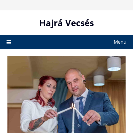
Skip
to
content
Hajrá Vecsés
Menu