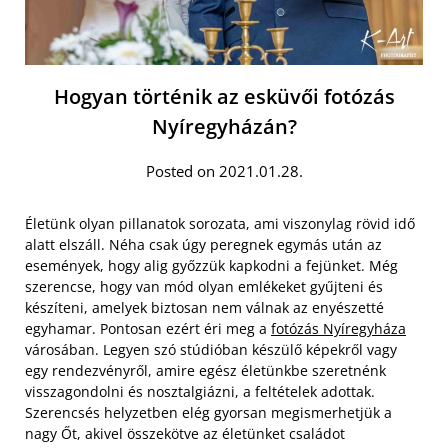
Hogyan történik az esküvői fotózás
Nyíregyházán?
Posted on 2021.01.28.
Életünk olyan pillanatok sorozata, ami viszonylag rövid idő
alatt elszáll. Néha csak úgy peregnek egymás után az
események, hogy alig győzzük kapkodni a fejünket. Még
szerencse, hogy van mód olyan emlékeket gyűjteni és
készíteni, amelyek biztosan nem válnak az enyészetté
egyhamar. Pontosan ezért éri meg a
fotózás Nyíregyháza
városában. Legyen szó stúdióban készülő képekről vagy
egy rendezvényről, amire egész életünkbe szeretnénk
visszagondolni és nosztalgiázni, a feltételek adottak.
Szerencsés helyzetben elég gyorsan megismerhetjük a
nagy Őt, akivel összekötve az életünket családot