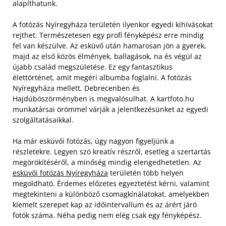
alapíthatunk.
A fotózás Nyíregyháza területén ilyenkor egyedi kihívásokat
rejthet. Természetesen egy profi fényképész erre mindig
fel van készülve. Az esküvő után hamarosan jön a gyerek,
majd az első közös élmények, ballagások, na és végül az
újabb család megszületése. Ez egy fantasztikus
élettörténet, amit megéri albumba foglalni. A fotózás
Nyíregyháza mellett, Debrecenben és
Hajdúböszörményben is megvalósulhat. A kartfoto.hu
munkatársai örömmel várják a jelentkezésünket az egyedi
szolgáltatásaikkal.
Ha már esküvői fotózás, úgy nagyon figyeljünk a
részletekre. Legyen szó kreatív részről, esetleg a szertartás
megörökítéséről, a minőség mindig elengedhetetlen. Az
esküvői fotózás Nyíregyháza
területén több helyen
megoldható. Érdemes előzetes egyeztetést kérni, valamint
megtekinteni a különböző csomagkínálatokat, amelyekben
kiemelt szerepet kap az időintervallum és az árért járó
fotók száma. Néha pedig nem elég csak egy fényképész.