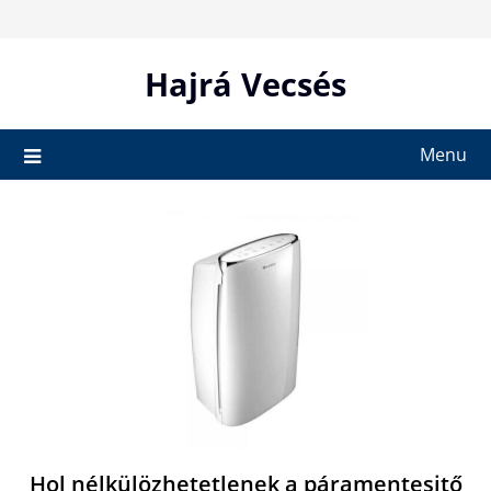
Skip
to
content
Hajrá Vecsés
Menu
Hol nélkülözhetetlenek a páramentesitő