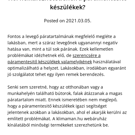
készülékek?
Posted on 2021.03.05.
Fontos a levegő páratartalmának megfelelő megléte a
lakásban, mert a száraz levegőnek ugyanannyi negatív
hatása van, mint a túl sok párának. Ezek kellemetlen
problémákat idézhetnek elő, de
szerencsére a
páramentesitő készülékek valamelyikének
használatával
optimalizálható a helyzet. Lakásokban, irodákban egyaránt
jó szolgálatot tehet egy ilyen remek berendezés.
Senki sem szeretné, hogy az otthonában vagy a
munkahelyén található bútorok, falak átázzanak a magas
páratartalom miatt. Ennek ismeretében nem meglepő,
hogy a páramentesitő készülékek igazi segítséget
jelentenek azokban a lakásokban, ahol el akarják kerülni az
említett problémákat. A klimaman.hu webáruház
kínálatából minőségi termékeket szerezhetünk be.