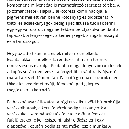
komponens milyensége is meghatározó szerepet tölt be.
A
jó zománcfesték alapja
3 alkotórész kombinációja, a
pigmens mellett van benne kötőanyag és oldószer is. A
töltő- és adalékanyagok pedig specifikussá tudnak tenni
egy-egy változatot, nagymértékben befolyásolva például a
tapadást, a fényességet, a keménységet, a rugalmasságot
és a tartósságot.
Hogy az adott zománcfesték milyen kiemelkedő
kvalitásokkal rendelkezik, rendszerint már a termék
elnevezése is elárulja. Például a magasfényű zománcfesték
a kopás során nem veszít a fényéből, továbbra is újszerű
marad a kezelt fémen, fán. Farontó gombák, rovarok ellen
tökéletes védelmet nyújt, fémeknél pedig képes
megfékezni a korróziót.
Felhasználása változatos, a régi rusztikus zöld bútorok újjá
varázsolhatóak, a kerti fehérek pedig visszanyerik a
varázsukat. A zománcfesték felvitele előtt a fém- és
fafelületeket le kell csiszolni, akár előkészíteni egy
alapozóval, ezután pedig szinte móka lesz a munka! A