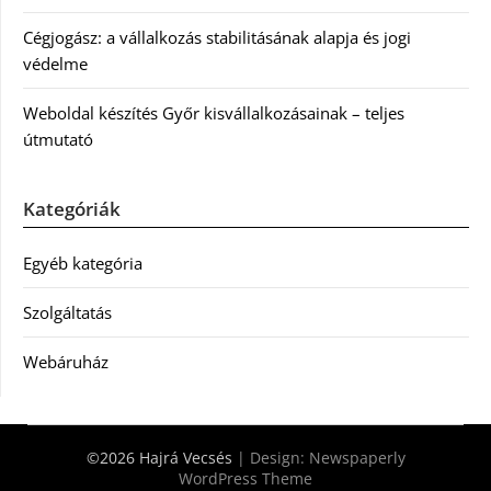
Cégjogász: a vállalkozás stabilitásának alapja és jogi
védelme
Weboldal készítés Győr kisvállalkozásainak – teljes
útmutató
Kategóriák
Egyéb kategória
Szolgáltatás
Webáruház
©2026 Hajrá Vecsés
| Design:
Newspaperly
WordPress Theme