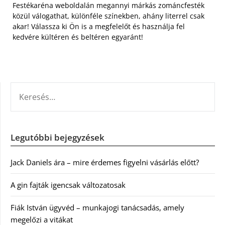
Festékaréna weboldalán megannyi márkás zománcfesték
közül válogathat, különféle színekben, ahány literrel csak
akar! Válassza ki Ön is a megfelelőt és használja fel
kedvére kültéren és beltéren egyaránt!
KERESÉS:
Legutóbbi bejegyzések
Jack Daniels ára – mire érdemes figyelni vásárlás előtt?
A gin fajták igencsak változatosak
Fiák István ügyvéd – munkajogi tanácsadás, amely
megelőzi a vitákat