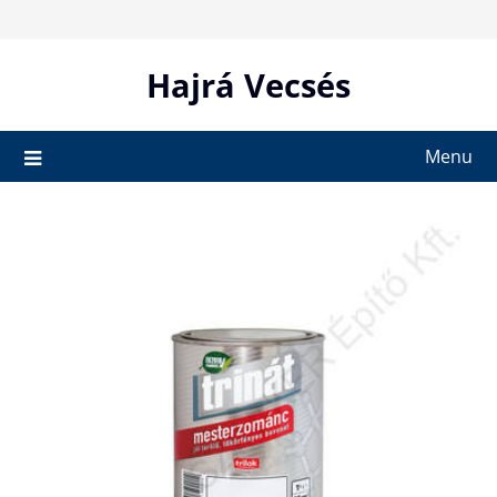
Skip
to
content
Hajrá Vecsés
Menu