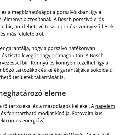
t és a megbízhatóságot a porszívóikban, így a
i élményt biztosítanak. A Bosch porszívó erős
val bír, ami lehetővé teszi a por és szennyeződések
és más felületekről.
zer garantálja, hogy a porszívó hatékonyan
ss és tiszta levegőt hagyjon maga után. A Bosch
vezéssel bír. Könnyű és könnyen kezelhet, így a
önböző tartozékok és kefék garantálják a sokoldalú
hető területek takarítását is.
 meghatározó eleme
ő tartozékai és a másodlagos kellékei. A
napelem
s fenntartható módját kínálja. Fotovoltaikus
elektromos energiává.
zó otthoni vagy ipari felhasználásról. Az egyik fő