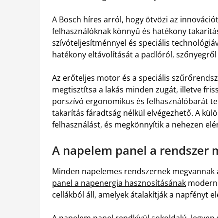
A Bosch híres arról, hogy ötvözi az innováció
felhasználóknak könnyű és hatékony takarítás
szívóteljesítménnyel és speciális technológiá
hatékony eltávolítását a padlóról, szőnyegről 
Az erőteljes motor és a speciális szűrőrends
megtisztítsa a lakás minden zugát, illetve fri
porszívó ergonomikus és felhasználóbarát ter
takarítás fáradtság nélkül elvégezhető. A kül
felhasználást, és megkönnyítik a nehezen elér
A napelem panel a rendszer
Minden napelemes rendszernek megvannak a f
panel a napenergia hasznosításának
modern é
cellákból áll, amelyek átalakítják a napfényt 
A napelem panel rendkívül sokoldalú, legyen s