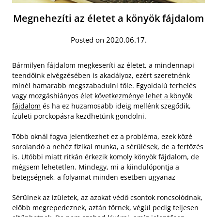
Megnehezíti az életet a könyök fájdalom
Posted on 2020.06.17.
Bármilyen fájdalom megkeseríti az életet, a mindennapi
teendőink elvégzésében is akadályoz, ezért szeretnénk
minél hamarabb megszabadulni tőle. Egyoldalú terhelés
vagy mozgáshiányos élet
következménye lehet a könyök
fájdalom
és ha ez huzamosabb ideig mellénk szegődik,
ízületi porckopásra kezdhetünk gondolni.
Több oknál fogva jelentkezhet ez a probléma, ezek közé
sorolandó a nehéz fizikai munka, a sérülések, de a fertőzés
is. Utóbbi miatt ritkán érkezik komoly könyök fájdalom, de
mégsem lehetetlen. Mindegy, mi a kiindulópontja a
betegségnek, a folyamat minden esetben ugyanaz
Sérülnek az ízületek, az azokat védő csontok roncsolódnak,
előbb megrepedeznek, aztán törnek, végül pedig teljesen