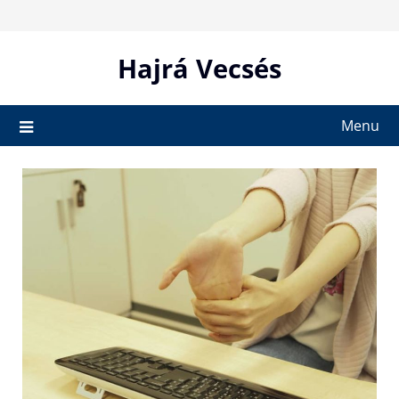
Skip
to
content
Hajrá Vecsés
Menu