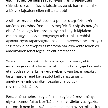
eltűnhetnek. De nem szabad kivárni, amíg jelentősen
súlyosbodik az amúgy is fájdalmas gond, hanem tenni kell
a könyök fájdalom ellen mihamarabb!
A sikeres kezelés első lépése a pontos diagnózis, ezért
tanácsos orvoshoz fordulni. A megfelelő terápiás mozgás
elsajátítása nagy fontosságot nyer a könyök fájdalom
esetén, ugyanis ezzel rengeteget tehetünk. Továbbá,
ajánlott olyan tápanyagokat bevinni a szervezetbe, amelyek
segítenek a porckopás szimptómáinak csökkentésében és
amennyiben lehetséges, az eltüntetésében.
Viszont, ha a könyök fájdalom mégsem szűnne, akkor
érdemes gondoskodni az ízületi porcok tápanyagokkal való
utánpótlásáról is. Ennek érdekében olyan tápanyagokat
tartalmazó étrend kiegészítőt kell választanunk,
amelyeknek mindegyike hozzájárul a porcok
regenerálódásához.
Persze néha nehéz megtalálni a megfelelő készítményt,
olykor számos fajtát kipróbálunk, mire rálelünk az igazira.
De Önnek nem kell tovább keresnie, mert az Artroflex Plus