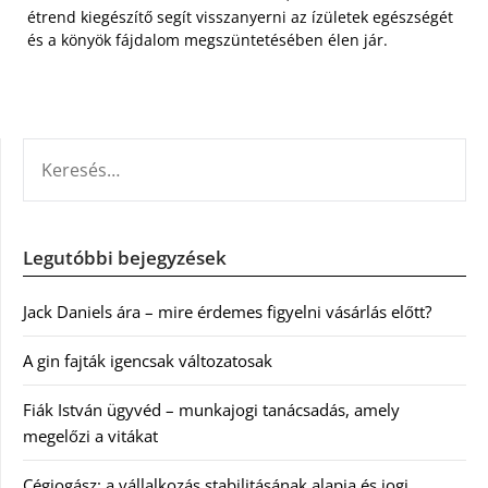
étrend kiegészítő segít visszanyerni az ízületek egészségét
és a könyök fájdalom megszüntetésében élen jár.
KERESÉS:
Legutóbbi bejegyzések
Jack Daniels ára – mire érdemes figyelni vásárlás előtt?
A gin fajták igencsak változatosak
Fiák István ügyvéd – munkajogi tanácsadás, amely
megelőzi a vitákat
Cégjogász: a vállalkozás stabilitásának alapja és jogi