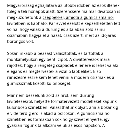
Magyarország éghajlatára az utóbbi időben az esők illenek,
főleg a téli hónapok alatt. Szerencsére ma már divatosan is
megküzdhetünk a
cseppekkel, amióta a gumicsizma női
kivitelben is kapható. Pár évvel ezelőtt elképzelhetetlen lett
volna, hogy valaki a durung és általában zöld színű
csizmában hagyja el a házat, csak azért, mert az időjárás
borongós volt.
Sokan inkább a beázást választották, és tartottak a
munkahelyükön egy benti cipőt. A divattervezők mára
rájöttek, hogy a rengeteg csapadék ellenére is lehet valaki
elegáns és megtervezték a vízálló lábbeliket. Első
ránézésre észre sem lehet venni a modern csizmák és a
gumicsizmák közötti különbséget.
Már nem beszélünk zöld színről, sem durung
kivitelezésről, helyette formatervezett modelleket kapunk
különböző színekben. Választhatunk olyat, ami a bokánkig
ér, de térdig érő is akad a polcokon. A gumicsizma női
színekben és formákban sok hölgy szívét elnyerte, így
gyakran fogunk találkozni velük az esős napokon. A