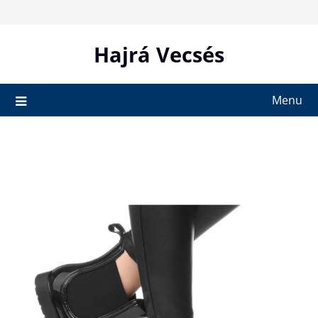
Skip
to
content
Hajrá Vecsés
Menu