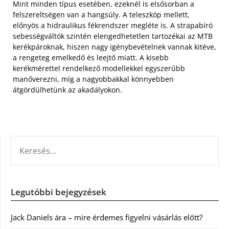
Mint minden típus esetében, ezeknél is elsősorban a
felszereltségen van a hangsúly. A teleszkóp mellett,
előnyös a hidraulikus fékrendszer megléte is. A strapabíró
sebességváltók szintén elengedhetetlen tartozékai az MTB
kerékpároknak, hiszen nagy igénybevételnek vannak kitéve,
a rengeteg emelkedő és leejtő miatt. A kisebb
kerékmérettel rendelkező modellekkel egyszerűbb
manőverezni, míg a nagyobbakkal könnyebben
átgördülhetünk az akadályokon.
KERESÉS:
Legutóbbi bejegyzések
Jack Daniels ára – mire érdemes figyelni vásárlás előtt?