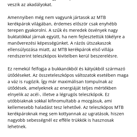
veszik az akadályokat.
Amennyiben még nem vagyunk jártasok az MTB
kerékpárok világában, érdemes először csak enyhébb
terepen gyakorolni. A szűk és meredek ösvények nagy
buktatókkal járnak együtt, ha nem fejlesztettük tökélyre a
manőverezési képességünket. A rázós útszakaszok
ellensúlyozása miatt, az MTB kerékpárok első villája
rendszerint teleszkópos kivitelben kerül beszerelésre.
Ez remekül felfogja a bukkanókból és kátyúkból származó
ütődéseket. Az összeteleszkópos változatok esetében maga
a váz is rugózik. Így már maximálisan tompulnak az
ütődések, amelyeknek az energiáját teljes mértékben
elnyelik az acél-, illetve a légrugós teleszkópok. Ez
utóbbiaknak sokkal kifinomultabb a mozgásuk, ami
kellemesebb haladást tesz lehetővé. Az teleszkópos MTB
kerékpároknak meg sem kottyannak az ugratások, hiszen
nagyobb sebességnél ez efféle trükkök is hasznosak
lehetnek.