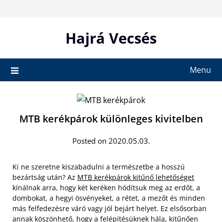
Skip
to
content
Hajrá Vecsés
Menu
MTB kerékpárok különleges kivitelben
Posted on 2020.05.03.
Ki ne szeretne kiszabadulni a természetbe a hosszú
bezártság után? Az
MTB kerékpárok kitűnő lehetőséget
kínálnak arra, hogy két keréken hódítsuk meg az erdőt, a
dombokat, a hegyi ösvényeket, a rétet, a mezőt és minden
más felfedezésre váró vagy jól bejárt helyet. Ez elsősorban
annak köszönhető, hogy a felépítésüknek hála, kitűnően