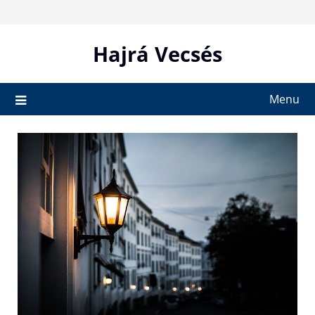
Skip
to
content
Hajrá Vecsés
Menu