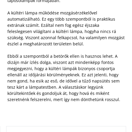
taposólámpák formájában.
A kültéri lámpa működése mozgásérzékelővel
automatizálható. Ez egy több szempontból is praktikus
extrának számít. Ezáltal nem fog egész éjszaka
feleslegesen világítani a kültéri lámpa, hogyha nincs rá
szükség. Viszont azonnal felkapcsol, ha valamilyen mozgást
észlel a meghatározott területen belül.
Ebből a szempontból a betörők ellen is hasznos lehet. A
dizájn már ízlés dolga, viszont azt mindenképp fontos
megjegyezni, hogy a kültéri lámpák bizonyos csoportja
ellenáll az időjárási körülményeknek. Ez azt jelenti, hogy
nem gond, ha esik az eső, de idővel a tűző napsütés sem
tesz kárt a lámpatestben. A választáskor legyünk
körültekintőek és gondoljuk át, hogy hová és miként
szeretnénk felszerelni, mert így nem dönthetünk rosszul.
KERESÉS: