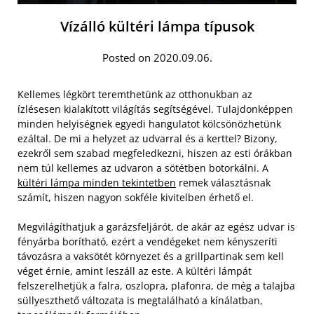
Vízálló kültéri lámpa típusok
Posted on 2020.09.06.
Kellemes légkört teremthetünk az otthonukban az
ízlésesen kialakított világítás segítségével. Tulajdonképpen
minden helyiségnek egyedi hangulatot kölcsönözhetünk
ezáltal. De mi a helyzet az udvarral és a kerttel? Bizony,
ezekről sem szabad megfeledkezni, hiszen az esti órákban
nem túl kellemes az udvaron a sötétben botorkálni. A
kültéri lámpa minden tekintetben
remek választásnak
számít, hiszen nagyon sokféle kivitelben érhető el.
Megvilágíthatjuk a garázsfeljárót, de akár az egész udvar is
fényárba borítható, ezért a vendégeket nem kényszeríti
távozásra a vaksötét környezet és a grillpartinak sem kell
véget érnie, amint leszáll az este. A kültéri lámpát
felszerelhetjük a falra, oszlopra, plafonra, de még a talajba
süllyeszthető változata is megtalálható a kínálatban,